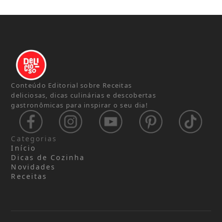
Conteúdo Editorial sobre Receitas
deliciosas, dicas culinárias e descobertas
gastronômicas para inspirar o seu dia!
Categorias
Início
Dicas de Cozinha
Novidades
Receitas