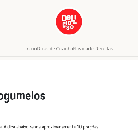
Início
Dicas de Cozinha
Novidades
Receitas
cogumelos
s
. A dica abaixo rende aproximadamente 10 porções.