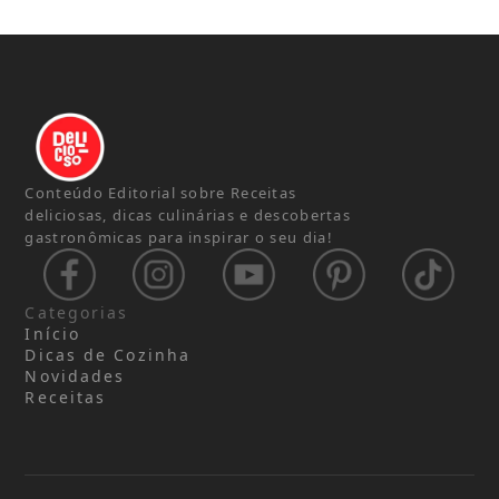
Conteúdo Editorial sobre Receitas
deliciosas, dicas culinárias e descobertas
gastronômicas para inspirar o seu dia!
Categorias
Início
Dicas de Cozinha
Novidades
Receitas