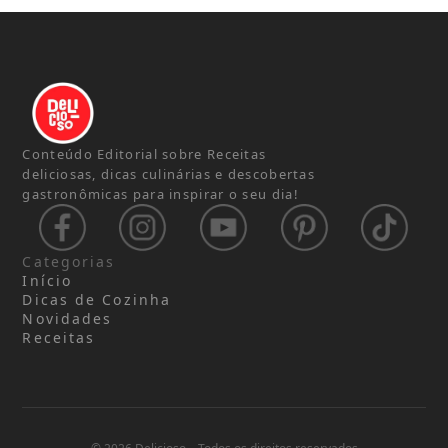
Conteúdo Editorial sobre Receitas
deliciosas, dicas culinárias e descobertas
gastronômicas para inspirar o seu dia!
Categorias
Início
Dicas de Cozinha
Novidades
Receitas