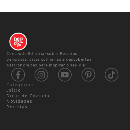
Conteúdo Editorial sobre Receitas
deliciosas, dicas culinárias e descobertas
gastronômicas para inspirar o seu dia!
Categorias
Início
Dicas de Cozinha
Novidades
Receitas