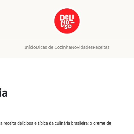
Início
Dicas de Cozinha
Novidades
Receitas
ia
eceita deliciosa e típica da culinária brasileira: o
creme de