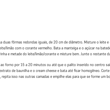
 duas fôrmas redondas iguais, de 20 cm de diâmetro. Misture o leite e 
 leite/limão com o corante vermelho. Bata a manteiga e o açúcar na bate
rinha e metade do leite/limão/corante e misture bem. Junte o restante da
o forno por 15 a 20 minutos ou até que o palito inserido no centro saia
 extrato de baunilha e o cream cheese e bata até ficar homogêneo. Cort
repita isso nas outras camadas e empilhe elas para que se forme um bo