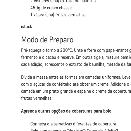
2 colheres (chá) extrato de baunilha
450g de cream cheese
1 xícara (chá) frutas vermelhas
istock
Modo de Preparo
Pré-aqueça o forno a 200°C. Unte e forre com papel-manteiga
fermento e o cacau e reserve. Em outra tigela, misture bem
cada adição, acrescente o extrato de baunilha, metade da fa
Divida a massa entre as formas em camadas uniformes. Leve a
com o açúcar de confeiteiro até obter um creme. Adicione o
camada em um prato grande e espalhe o creme da cobertura, 
frutas vermelhas.
Aprenda outras opções de coberturas para bolo
Conheça
6 alternativas diferentes de cobertura
Bolo com cobertura “de vidro”
: Como ela é feita?