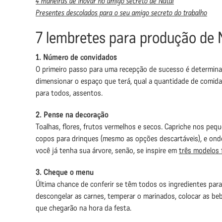
4 maneiras de inovar no amigo secreto de Natal
Presentes descolados para o seu amigo secreto do trabalho
7 lembretes para produção de 
1. Número de convidados
O primeiro passo para uma recepção de sucesso é determinar
dimensionar o espaço que terá, qual a quantidade de comida e
para todos, assentos.
2. Pense na decoração
Toalhas, flores, frutos vermelhos e secos. Capriche nos pe
copos para drinques (mesmo as opções descartáveis), e onde
você já tenha sua árvore, senão, se inspire em
três modelos 
3. Cheque o menu
Última chance de conferir se têm todos os ingredientes par
descongelar as carnes, temperar o marinados, colocar as beb
que chegarão na hora da festa.