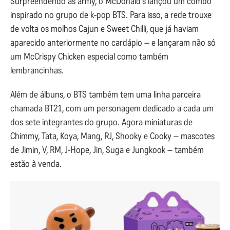
Surpreendendo as army, o McDonald’s lançou um combo
inspirado no grupo de k-pop BTS. Para isso, a rede trouxe
de volta os molhos Cajun e Sweet Chilli, que já haviam
aparecido anteriormente no cardápio – e lançaram não só
um McCrispy Chicken especial como também
lembrancinhas.
Além de álbuns, o BTS também tem uma linha parceira
chamada BT21, com um personagem dedicado a cada um
dos sete integrantes do grupo. Agora miniaturas de
Chimmy, Tata, Koya, Mang, RJ, Shooky e Cooky – mascotes
de Jimin, V, RM, J-Hope, Jin, Suga e Jungkook – também
estão à venda.